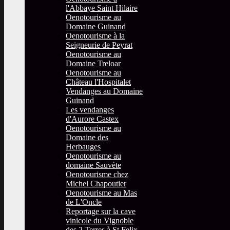
l'Abbaye Saint Hilaire
Oenotourisme au
Domaine Guinand
Oenotourisme à la
Seigneurie de Peyrat
Oenotourisme au
Domaine Treloar
Oenotourisme au
Château l'Hospitalet
Vendanges au Domaine
Guinand
Les vendanges
d'Aurore Castex
Oenotourisme au
Domaine des
Herbauges
Oenotourisme au
domaine Sauvète
Oenotourisme chez
Michel Chapoutier
Oenotourisme au Mas
de L'Oncle
Reportage sur la cave
vinicole du Vignoble
des 2 Terres à St Felix