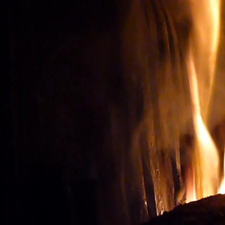
Oenotourisme: Observer le
ACHETER LES BONS V
Vignes et vin
Visite du vignoble