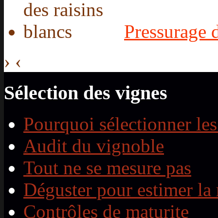
Pressurage d
›
‹
Sélection des vignes
Pourquoi sélectionner les
Audit du vignoble
Tout ne se mesure pas
Déguster pour estimer la 
Contrôles de maturite