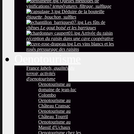
Quelles méthodes de
vinifications?
températures, filtrage, sulfitage
Déduire de la bouteille
étiquette, bouchon, sulfites
Les fûts de
chênes
Le gout boisé et les barriques
Arrivée du raisin
réception du raisin dans une cave coopérative
Les vins blancs et les
rosés
pressurage des raisins
Oenotourisme
France
labels, qualités du
terroir, activités
d'oenotourisme
Oenotourisme au
domaine de jean-luc
Colombo
Oenotourisme au
Château Cransac
Oenotourisme au
Château Tourril
Oenotourisme au
Massif d'Uchaux
Oenotourisme chez les