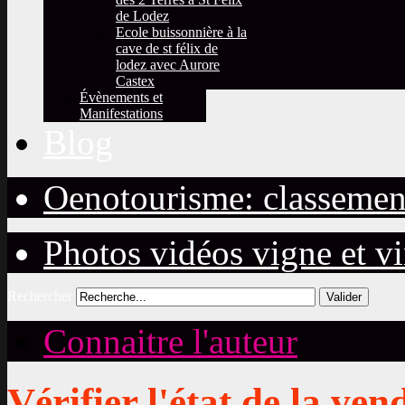
de Lodez
Ecole buissonnière à la
cave de st félix de
lodez avec Aurore
Castex
Évènements et
Manifestations
Blog
Oenotourisme: classemen
Photos vidéos vigne et v
Rechercher
Valider
Connaitre l'auteur
Vérifier l'état de la ve