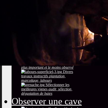
Sols viticoles
La
richesse, la couleur la texture
Développement
durable
Traitements, effluents
phytosanitaires
Photos maladies des
grappes de raisin
coulure, blessures,
mauvaise maturation
Photos des maladies
feuillage de la vigne
symptômes
simples à constater
Observer la saison
maturation, dormance, véraison,
floraison
Taille de la vigne
Le
plus important et le moins observé
Divers
travaux instructifs
plantation,
marcottage, labours
Sélectionner les
meilleures vignes
audit, sélection,
dégustation de baies
Observer une cave