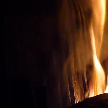
Oenotourisme: Observer le
ACHETER LES BONS V
Vignes et vin
Visite du vignoble