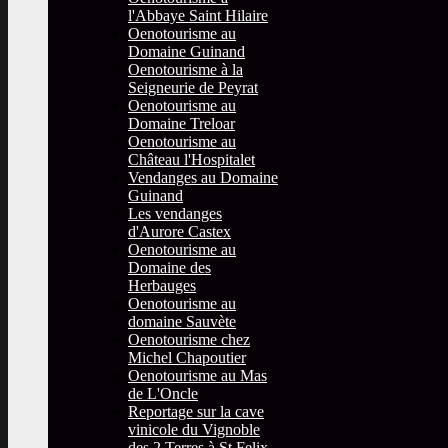
l'Abbaye Saint Hilaire
Oenotourisme au
Domaine Guinand
Oenotourisme à la
Seigneurie de Peyrat
Oenotourisme au
Domaine Treloar
Oenotourisme au
Château l'Hospitalet
Vendanges au Domaine
Guinand
Les vendanges
d'Aurore Castex
Oenotourisme au
Domaine des
Herbauges
Oenotourisme au
domaine Sauvète
Oenotourisme chez
Michel Chapoutier
Oenotourisme au Mas
de L'Oncle
Reportage sur la cave
vinicole du Vignoble
des 2 Terres à St Felix