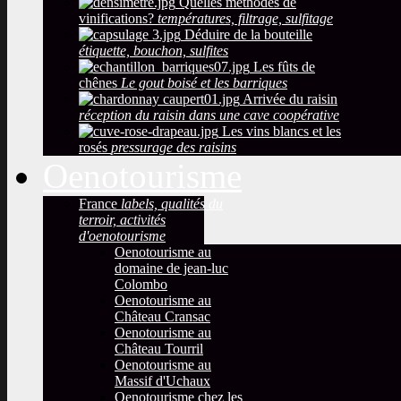
Quelles méthodes de
vinifications?
températures, filtrage, sulfitage
Déduire de la bouteille
étiquette, bouchon, sulfites
Les fûts de
chênes
Le gout boisé et les barriques
Arrivée du raisin
réception du raisin dans une cave coopérative
Les vins blancs et les
rosés
pressurage des raisins
Oenotourisme
France
labels, qualités du
terroir, activités
d'oenotourisme
Oenotourisme au
domaine de jean-luc
Colombo
Oenotourisme au
Château Cransac
Oenotourisme au
Château Tourril
Oenotourisme au
Massif d'Uchaux
Oenotourisme chez les