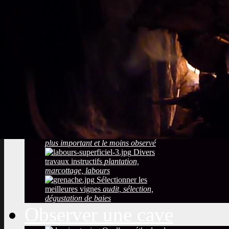
Sols viticoles
La
richesse, la couleur la texture
Développement
durable
Traitements, effluents
phytosanitaires
Photos maladies des
grappes de raisin
coulure, blessures,
mauvaise maturation
Photos des maladies
feuillage de la vigne
symptômes
simples à constater
Observer la saison
maturation, dormance, véraison,
floraison
Taille de la vigne
Le
plus important et le moins observé
Divers
travaux instructifs
plantation,
marcottage, labours
Sélectionner les
meilleures vignes
audit, sélection,
dégustation de baies
Observer une cave