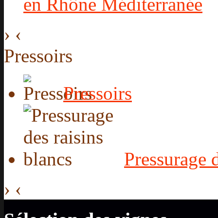
en Rhône Méditerranée
›
‹
Pressoirs
Pressoirs
Pressurage d
›
‹