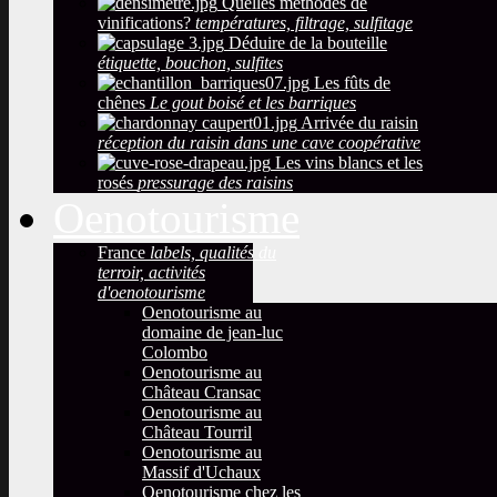
Quelles méthodes de
vinifications?
températures, filtrage, sulfitage
Déduire de la bouteille
étiquette, bouchon, sulfites
Les fûts de
chênes
Le gout boisé et les barriques
Arrivée du raisin
réception du raisin dans une cave coopérative
Les vins blancs et les
rosés
pressurage des raisins
Oenotourisme
France
labels, qualités du
terroir, activités
d'oenotourisme
Oenotourisme au
domaine de jean-luc
Colombo
Oenotourisme au
Château Cransac
Oenotourisme au
Château Tourril
Oenotourisme au
Massif d'Uchaux
Oenotourisme chez les