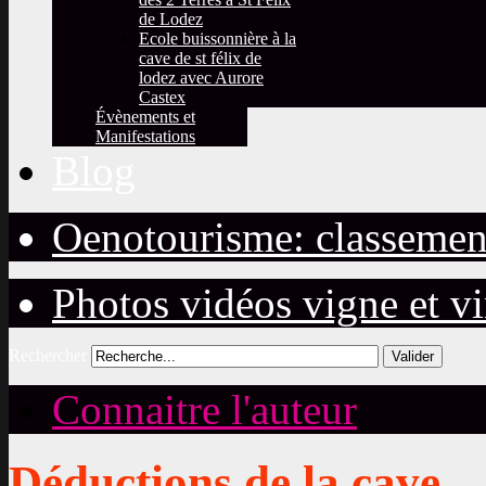
de Lodez
Ecole buissonnière à la
cave de st félix de
lodez avec Aurore
Castex
Évènements et
Manifestations
Blog
Oenotourisme: classemen
Photos vidéos vigne et v
Rechercher
Valider
Connaitre l'auteur
Déductions de la cave