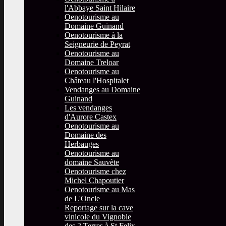
l'Abbaye Saint Hilaire
Oenotourisme au
Domaine Guinand
Oenotourisme à la
Seigneurie de Peyrat
Oenotourisme au
Domaine Treloar
Oenotourisme au
Château l'Hospitalet
Vendanges au Domaine
Guinand
Les vendanges
d'Aurore Castex
Oenotourisme au
Domaine des
Herbauges
Oenotourisme au
domaine Sauvète
Oenotourisme chez
Michel Chapoutier
Oenotourisme au Mas
de L'Oncle
Reportage sur la cave
vinicole du Vignoble
des 2 Terres à St Felix