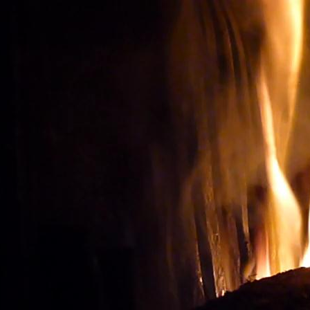
Oenotourisme: Observer le
ACHETER LES BONS V
Vignes et vin
Visite du vignoble