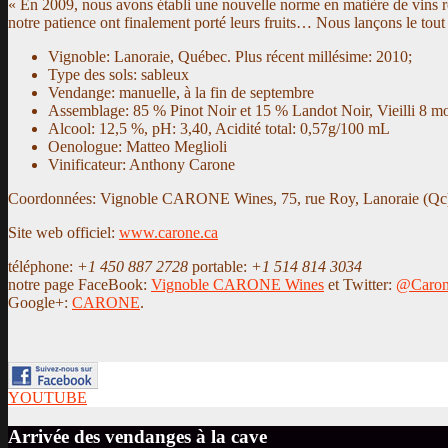
« En 2009, nous avons établi une nouvelle norme en matière de vins r
notre patience ont finalement porté leurs fruits… Nous lançons le t
Vignoble: Lanoraie, Québec. Plus récent millésime: 2010;
Type des sols: sableux
Vendange: manuelle, à la fin de septembre
Assemblage: 85 % Pinot Noir et 15 % Landot Noir, Vieilli 8 mo
Alcool: 12,5 %, pH: 3,40, Acidité total: 0,57g/100 mL
Oenologue: Matteo Meglioli
Vinificateur: Anthony Carone
Coordonnées: Vignoble CARONE Wines, 75, rue Roy, Lanoraie (Qc
Site web officiel:
www.carone.ca
téléphone:
+1 450 887 2728
portable:
+1 514 814 3034
notre page FaceBook:
Vignoble CARONE Wines
et Twitter:
@Caron
Google+:
CARONE
.
YOUTUBE
Arrivée des vendanges à la cave