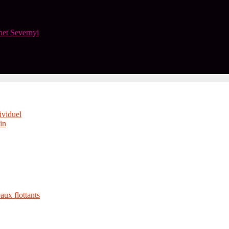
net Severnyi
ividuel
vin
aux flottants