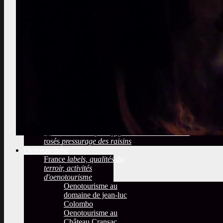
travaux instructifs
plantation,
marcottage, labours
Sélectionner les
meilleures vignes
audit, sélection,
dégustation de baies
Observer une cave
Quelles méthodes de
vinifications?
températures, filtrage, sulfitage
Déduire de la bouteille
étiquette, bouchon, sulfites
Les fûts de
chênes
Le gout boisé et les barriques
Arrivée du raisin
réception du raisin dans une cave coopérative
Les vins blancs et les
rosés
pressurage des raisins
Oenotourisme
France
labels, qualités du
terroir, activités
d'oenotourisme
Oenotourisme au
domaine de jean-luc
Colombo
Oenotourisme au
Château Cransac