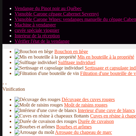
Vendange du Pinot noir au Québec
Vignoble Carone cépage Cabernet Severnyi
Vignoble Carone Wines: vendanges manuelle du cépage Caber
Machine à vendanger
cuvée spéciale viognier
Interieur de la réception
Vérifier l'état de la vendange
Bouchon en liège
Mis en bouteille à la propriété
Sulfitage individuel
Sertissage et capsulage ind
Filtration d'une bouteille de 
›
‹
Vinification
Décuvage des cuves rouges
Moût de raisins rouges
Interieur d'une cuve de blancs
Cuves en résine à chape
Durée de cuvaison
Bourbes et arômes
Arrosage du chapeau de marc