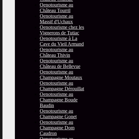
Oenotourisme au
Château Tourril
Oenotourisme au
Massif d'Uchaux
Oenotourisme chez les
Vignerons de Tutiac
Oenotourisme à La
Cave du Vieil Armand
Oenotourisme au
Château Thivin
Oenotourisme au
Château de Bellevue
Oenotourisme au
Champagne Moutaux
Oenotourisme au
Champagne Dérouillat
Oenotourisme au
Champagne Boude
Baudin
Oenotourisme au
Champagne Gonet
Oenotourisme au
Champagne Dom
Caudron
Oenotourisme au