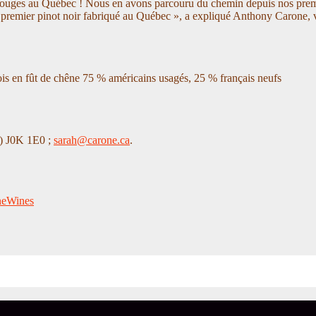
ouges au Québec ! Nous en avons parcouru du chemin depuis nos premier
out premier pinot noir fabriqué au Québec », a expliqué Anthony Caron
is en fût de chêne 75 % américains usagés, 25 % français neufs
) J0K 1E0 ;
sarah@carone.ca
.
eWines