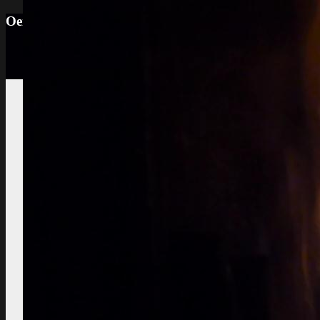
Oenotourisme: Observer le vignoble et la cave p
Vignes et vin
Visite du vignoble
Sols viticoles
La
richesse, la couleur la texture
Développement
durable
Traitements, effluents
phytosanitaires
Photos maladies des
grappes de raisin
coulure, blessures,
mauvaise maturation
Photos des maladies
feuillage de la vigne
symptômes
simples à constater
Observer la saison
maturation, dormance, véraison,
floraison
Taille de la vigne
Le
plus important et le moins observé
Divers