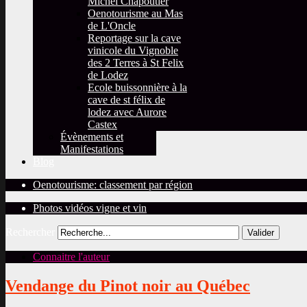
Michel Chapoutier
Oenotourisme au Mas
de L'Oncle
Reportage sur la cave
vinicole du Vignoble
des 2 Terres à St Felix
de Lodez
Ecole buissonnière à la
cave de st félix de
lodez avec Aurore
Castex
Évènements et
Manifestations
Blog
Oenotourisme: classement par région
Photos vidéos vigne et vin
Rechercher
Valider
Connaitre l'auteur
Vendange du Pinot noir au Québec