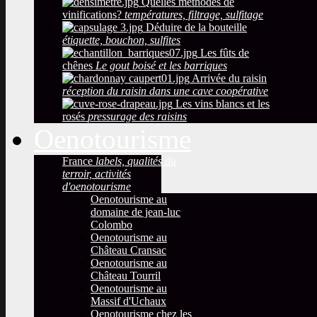
Quelles méthodes de
vinifications?
températures, filtrage, sulfitage
Déduire de la bouteille
étiquette, bouchon, sulfites
Les fûts de
chênes
Le gout boisé et les barriques
Arrivée du raisin
réception du raisin dans une cave coopérative
Les vins blancs et les
rosés
pressurage des raisins
Oenotourisme
France
labels, qualités du
terroir, activités
d'oenotourisme
Oenotourisme au
domaine de jean-luc
Colombo
Oenotourisme au
Château Cransac
Oenotourisme au
Château Tourril
Oenotourisme au
Massif d'Uchaux
Oenotourisme chez les