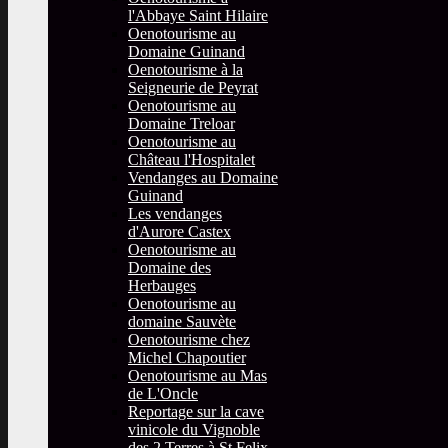
l'Abbaye Saint Hilaire
Oenotourisme au
Domaine Guinand
Oenotourisme à la
Seigneurie de Peyrat
Oenotourisme au
Domaine Treloar
Oenotourisme au
Château l'Hospitalet
Vendanges au Domaine
Guinand
Les vendanges
d'Aurore Castex
Oenotourisme au
Domaine des
Herbauges
Oenotourisme au
domaine Sauvète
Oenotourisme chez
Michel Chapoutier
Oenotourisme au Mas
de L'Oncle
Reportage sur la cave
vinicole du Vignoble
des 2 Terres à St Felix