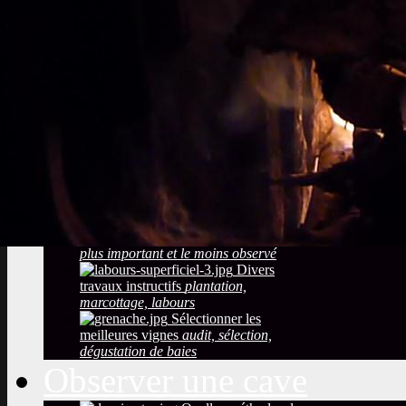
Sols viticoles
La
richesse, la couleur la texture
Développement
durable
Traitements, effluents
phytosanitaires
Photos maladies des
grappes de raisin
coulure, blessures,
mauvaise maturation
Photos des maladies
feuillage de la vigne
symptômes
simples à constater
Observer la saison
maturation, dormance, véraison,
floraison
Taille de la vigne
Le
plus important et le moins observé
Divers
travaux instructifs
plantation,
marcottage, labours
Sélectionner les
meilleures vignes
audit, sélection,
dégustation de baies
Observer une cave