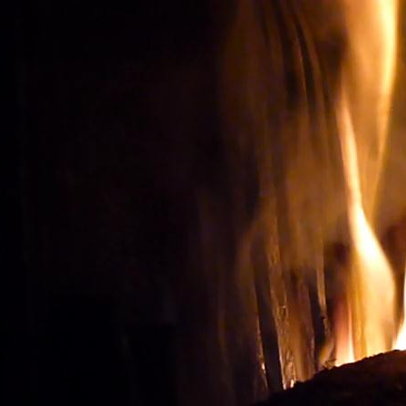
Oenotourisme: Observer le
ACHETER LES BONS V
Vignes et vin
Visite du vignoble