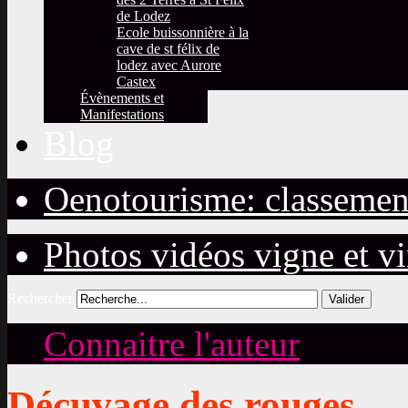
de Lodez
Ecole buissonnière à la
cave de st félix de
lodez avec Aurore
Castex
Évènements et
Manifestations
Blog
Oenotourisme: classemen
Photos vidéos vigne et v
Rechercher
Valider
Connaitre l'auteur
Décuvage des rouges