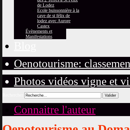
de Lodez
Ecole buissonnière à la
cave de st félix de
lodez avec Aurore
Castex
Évènements et
Manifestations
Blog
Oenotourisme: classemen
Photos vidéos vigne et v
Rechercher
Valider
Connaitre l'auteur
Oenotourisme au Domai