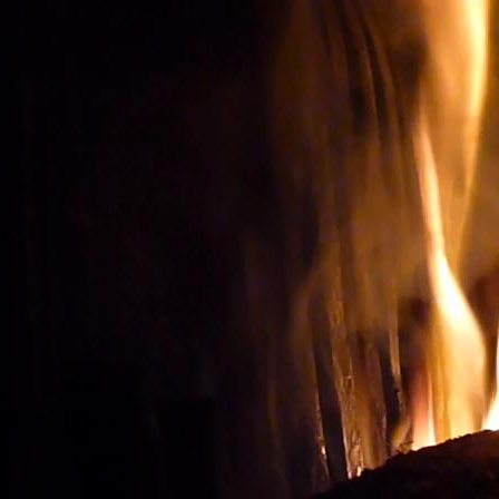
Oenotourisme: Observer le
ACHETER LES BONS V
Vignes et vin
Visite du vignoble