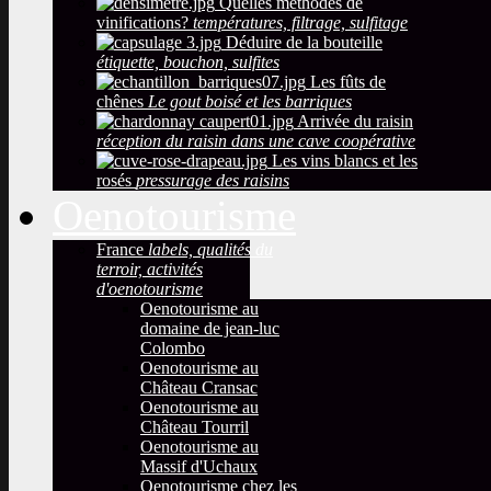
Quelles méthodes de
vinifications?
températures, filtrage, sulfitage
Déduire de la bouteille
étiquette, bouchon, sulfites
Les fûts de
chênes
Le gout boisé et les barriques
Arrivée du raisin
réception du raisin dans une cave coopérative
Les vins blancs et les
rosés
pressurage des raisins
Oenotourisme
France
labels, qualités du
terroir, activités
d'oenotourisme
Oenotourisme au
domaine de jean-luc
Colombo
Oenotourisme au
Château Cransac
Oenotourisme au
Château Tourril
Oenotourisme au
Massif d'Uchaux
Oenotourisme chez les