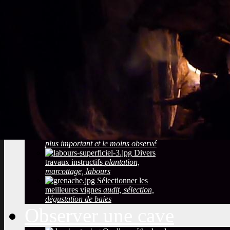
Sols viticoles
La
richesse, la couleur la texture
Développement
durable
Traitements, effluents
phytosanitaires
Photos maladies des
grappes de raisin
coulure, blessures,
mauvaise maturation
Photos des maladies
feuillage de la vigne
symptômes
simples à constater
Observer la saison
maturation, dormance, véraison,
floraison
Taille de la vigne
Le
plus important et le moins observé
Divers
travaux instructifs
plantation,
marcottage, labours
Sélectionner les
meilleures vignes
audit, sélection,
dégustation de baies
Observer une cave