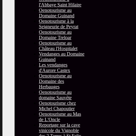
l'Abbaye Saint Hilaire
Oenotourisme au
Domaine Guinand
Oenotourisme à la
Seigneurie de Peyrat
Oenotourisme au
Domaine Treloar
Oenotourisme au
Château l'Hospitalet
Vendanges au Domaine
Guinand
Les vendanges
d'Aurore Castex
Oenotourisme au
Domaine des
Herbauges
Oenotourisme au
domaine Sauvète
Oenotourisme chez
Michel Chapoutier
Oenotourisme au Mas
de L'Oncle
Reportage sur la cave
vinicole du Vignoble
des 2 Terres à St Felix