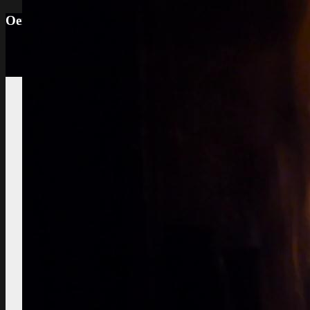
Oenotourisme: Observer le vignoble et la cave p
Vignes et vin
Visite du vignoble
Sols viticoles
La
richesse, la couleur la texture
Développement
durable
Traitements, effluents
phytosanitaires
Photos maladies des
grappes de raisin
coulure, blessures,
mauvaise maturation
Photos des maladies
feuillage de la vigne
symptômes
simples à constater
Observer la saison
maturation, dormance, véraison,
floraison
Taille de la vigne
Le
plus important et le moins observé
Divers