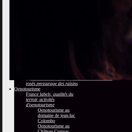
travaux instructifs
plantation,
marcottage, labours
Sélectionner les
meilleures vignes
audit, sélection,
dégustation de baies
Observer une cave
Quelles méthodes de
vinifications?
températures, filtrage, sulfitage
Déduire de la bouteille
étiquette, bouchon, sulfites
Les fûts de
chênes
Le gout boisé et les barriques
Arrivée du raisin
réception du raisin dans une cave coopérative
Les vins blancs et les
rosés
pressurage des raisins
Oenotourisme
France
labels, qualités du
terroir, activités
d'oenotourisme
Oenotourisme au
domaine de jean-luc
Colombo
Oenotourisme au
Château Cransac