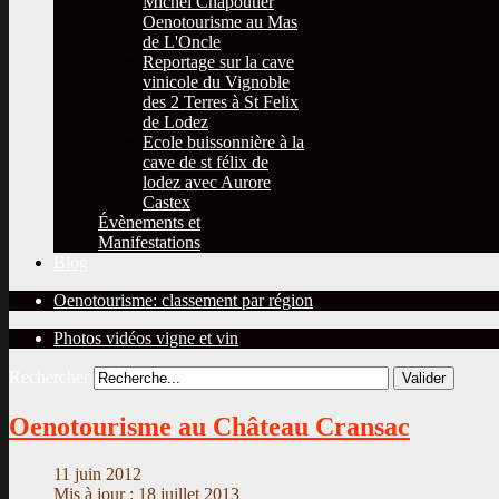
Michel Chapoutier
Oenotourisme au Mas
de L'Oncle
Reportage sur la cave
vinicole du Vignoble
des 2 Terres à St Felix
de Lodez
Ecole buissonnière à la
cave de st félix de
lodez avec Aurore
Castex
Évènements et
Manifestations
Blog
Oenotourisme: classement par région
Photos vidéos vigne et vin
Rechercher
Valider
Oenotourisme au Château Cransac
11 juin 2012
Mis à jour : 18 juillet 2013