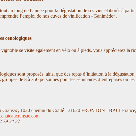
out au long de l’année pour la dégustation de ses vins élaborés à parti
omprendre l’emploi de nos cuves de vinification «Ganimède».
ges oenologiques
ignoble se visite également en vélo ou à pieds, vous apprécierez la ri
ogiques sont proposés, ainsi que des repas d’initiation à la dégustation
s groupes de 8 à 350 personnes pour les séminaires d’entreprises ou les 
 Cransac, 1020 chemin du Cotité - 31620 FRONTON - BP 61 France
chateaucransac.com
62 79 34 37