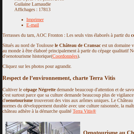
Guilaine Larnaudie
Affichages : 17813
Imprimer
E-mail
Terrasses du tarn, AOC Fronton : Les seuls vins élaborés à partir du
c
Situés au nord de Toulouse
le Château de Cransac
est un domaine vi
au monde à être élaboré principalement à partir du cépage qualitatif N
d'oenotourisme historique(
Coordonnées
).
Cliquez sur les photos pour agrandir.
Respect de l’environnement, charte Terra Vitis
Cultiver le
cépage Négrette
demande beaucoup d'attention et de savoir f
c'est surtout parce que sa culture demande beaucoup plus de vigilanc
d'
oenotourisme
trouveront des vins aux arômes uniques. Le Château d
normes du développement durable avec une culture raisonnée, la maîtr
château adhère à la démarche qualité
Terra Vitis®
Oenotourisme au Ch