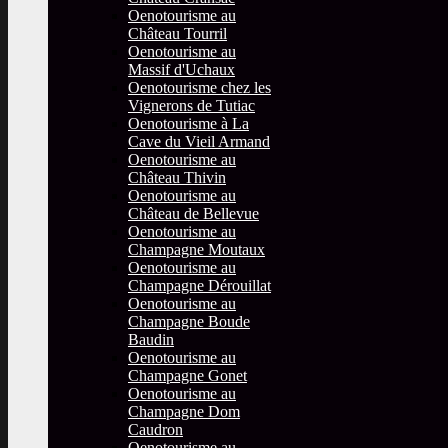
Oenotourisme au
Château Tourril
Oenotourisme au
Massif d'Uchaux
Oenotourisme chez les
Vignerons de Tutiac
Oenotourisme à La
Cave du Vieil Armand
Oenotourisme au
Château Thivin
Oenotourisme au
Château de Bellevue
Oenotourisme au
Champagne Moutaux
Oenotourisme au
Champagne Dérouillat
Oenotourisme au
Champagne Boude
Baudin
Oenotourisme au
Champagne Gonet
Oenotourisme au
Champagne Dom
Caudron
Oenotourisme au