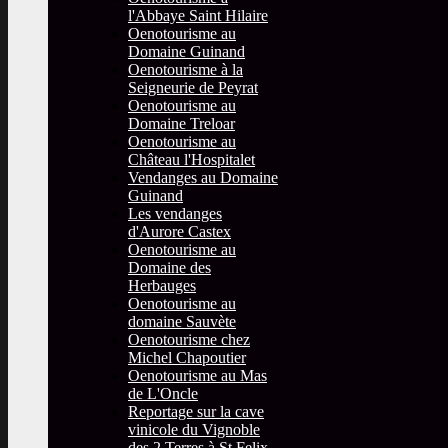
l'Abbaye Saint Hilaire
Oenotourisme au
Domaine Guinand
Oenotourisme à la
Seigneurie de Peyrat
Oenotourisme au
Domaine Treloar
Oenotourisme au
Château l'Hospitalet
Vendanges au Domaine
Guinand
Les vendanges
d'Aurore Castex
Oenotourisme au
Domaine des
Herbauges
Oenotourisme au
domaine Sauvète
Oenotourisme chez
Michel Chapoutier
Oenotourisme au Mas
de L'Oncle
Reportage sur la cave
vinicole du Vignoble
des 2 Terres à St Felix