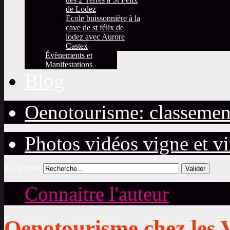
de Lodez
Ecole buissonnière à la
cave de st félix de
lodez avec Aurore
Castex
Évènements et
Manifestations
Blog
Oenotourisme: classemen
Photos vidéos vigne et v
Rechercher
Valider
Connaitre l'auteur
Oenotourisme chez les 