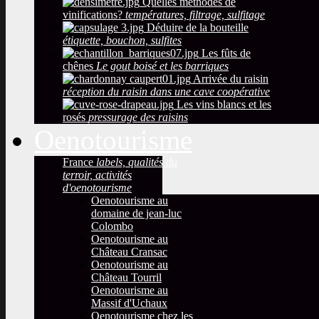
Quelles méthodes de
vinifications?
températures, filtrage, sulfitage
Déduire de la bouteille
étiquette, bouchon, sulfites
Les fûts de
chênes
Le gout boisé et les barriques
Arrivée du raisin
réception du raisin dans une cave coopérative
Les vins blancs et les
rosés
pressurage des raisins
Oenotourisme
France
labels, qualités du
terroir, activités
d'oenotourisme
Oenotourisme au
domaine de jean-luc
Colombo
Oenotourisme au
Château Cransac
Oenotourisme au
Château Tourril
Oenotourisme au
Massif d'Uchaux
Oenotourisme chez les