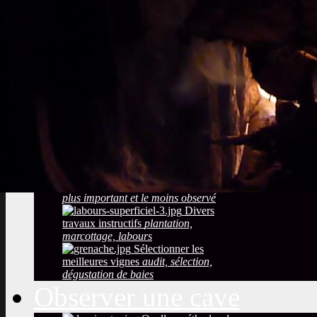
Sols viticoles
La
richesse, la couleur la texture
Développement
durable
Traitements, effluents
phytosanitaires
Photos maladies des
grappes de raisin
coulure, blessures,
mauvaise maturation
Photos des maladies
feuillage de la vigne
symptômes
simples à constater
Observer la saison
maturation, dormance, véraison,
floraison
Taille de la vigne
Le
plus important et le moins observé
Divers
travaux instructifs
plantation,
marcottage, labours
Sélectionner les
meilleures vignes
audit, sélection,
dégustation de baies
Observer une cave