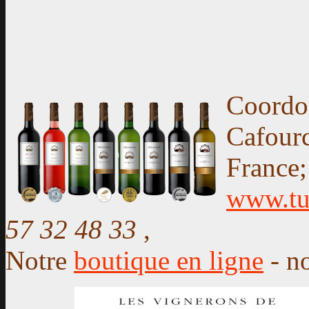
Coordon
Cafour
France
www.tu
57 32 48 33
,
Notre
boutique en ligne
- n