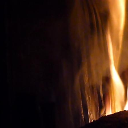
Oenotourisme: Observer le
ACHETER LES BONS V
Vignes et vin
Visite du vignoble