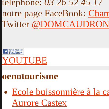
téléphone:
03 26 52 45 17
notre page FaceBook:
Cham
Twitter
@DOMCAUDRO
YOUTUBE
oenotourisme
Ecole buissonnière à la c
Aurore Castex