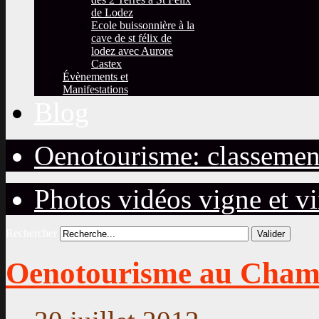
de Lodez
Ecole buissonnière à la
cave de st félix de
lodez avec Aurore
Castex
Évènements et
Manifestations
Blog
Oenotourisme: classemen
Photos vidéos vigne et v
Rechercher
Valider
Oenotourisme au Cha