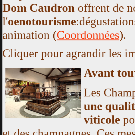
Dom Caudron
offrent de n
l'
oenotourisme
:dégustation
animation (
Coordonnées
).
Cliquer pour agrandir les i
Avant tou
Les Champ
une qualit
viticole
pou
et des champagnes. Ces mesu