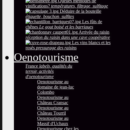
Quelles méthodes de
vinifications?
températures, filtrage, sulfitage
Déduire de la bouteille
étiquette, bouchon, sulfites
Les fûts de
chênes
Le gout boisé et les barriques
Arrivée du raisin
réception du raisin dans une cave coopérative
Les vins blancs et les
rosés
pressurage des raisins
Oenotourisme
France
labels, qualités du
terroir, activités
d'oenotourisme
Oenotourisme au
domaine de jean-luc
Colombo
Oenotourisme au
Château Cransac
Oenotourisme au
Château Tourril
Oenotourisme au
Massif d'Uchaux
Oenotourisme chez les