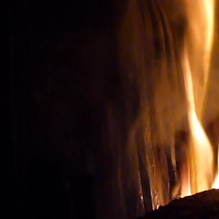
Oenotourisme: Observer le
ACHETER LES BONS V
Vignes et vin
Visite du vignoble