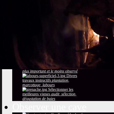
Sols viticoles
La
richesse, la couleur la texture
Développement
durable
Traitements, effluents
phytosanitaires
Photos maladies des
grappes de raisin
coulure, blessures,
mauvaise maturation
Photos des maladies
feuillage de la vigne
symptômes
simples à constater
Observer la saison
maturation, dormance, véraison,
floraison
Taille de la vigne
Le
plus important et le moins observé
Divers
travaux instructifs
plantation,
marcottage, labours
Sélectionner les
meilleures vignes
audit, sélection,
dégustation de baies
Observer une cave