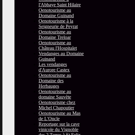
l'Abbaye Saint Hilaire
Oenotourisme au
Domaine Guinand
Oenotourisme à la
Seigneurie de Peyrat
Oenotourisme au
Domaine Treloar
Oenotourisme au
Château l'Hospitalet
Vendanges au Domaine
Guinand
Les vendanges
d'Aurore Castex
Oenotourisme au
Domaine des
Herbauges
Oenotourisme au
domaine Sauvète
Oenotourisme chez
Michel Chapoutier
Oenotourisme au Mas
de L'Oncle
Reportage sur la cave
vinicole du Vignoble
des 2 Terres à St Felix