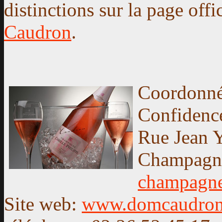
distinctions sur la page offi
Caudron
.
Coordonné
Confidenc
Rue Jean 
Champagne
champagn
Site web:
www.domcaudron